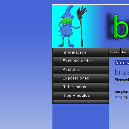
Información
Inicio
Imp
Exclusividades
Sie sind
Postales
bruj
Exposiciones
Bienveni
Referencias
Simpleme
Hipervínculos
principa